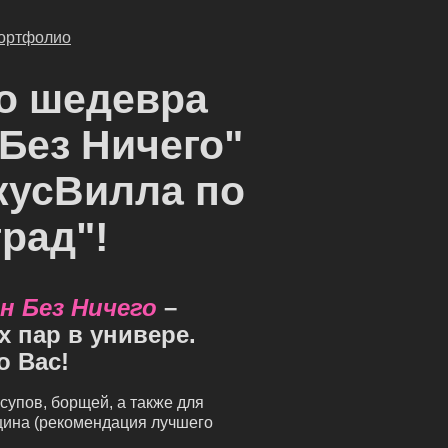
ортфолио
о шедевра
Без Ничего"
кусВилла по
рад"!
н Без Ничего
–
 пар в универе.
о Вас!
супов, борщей, а также для
щина (рекомендация лучшего