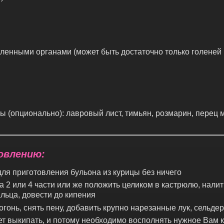
ленными органами (может быть достаточно только голеней 
)
 (опционально): лавровый лист, тимьян, розмарин, перец
овлению:
ля приготовления бульона из курицы без ничего
на 2 или 4 части или же положить целиком в кастрюлю, налит
альца, довести до кипения
огонь, снять пену, добавить крупно нарезанные лук, сельде
ет выкипать, и потому необходимо восполнять нужное Вам 