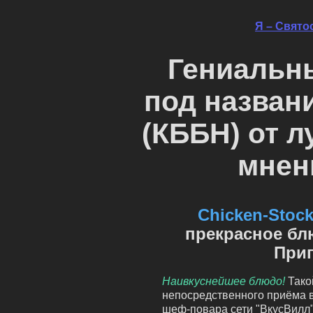
Я – Свято
Гениальн
под назван
(КББН) от 
мнен
Chicken-Stock
прекрасное бл
Приг
Наивкуснейшее блюдо!
Тако
непосредственного приёма 
шеф-повара сети "ВкусВилл"