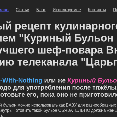
слав
Статьи
Блог
Используемое
Контакты
П
ый рецепт кулинарног
ием "Куриный Бульон 
лучшего шеф-повара В
ию телеканала "Царьг
-With-Nothing
или же
Куриный Бульо
юдо для употребления после тяжёлых
отовьте его, пока оно не приготовил
й бульон можно использовать как БАЗУ для разнообразных 
внутрь. Готовить такой бульон ОБЯЗАТЕЛЬНО должна жен
).