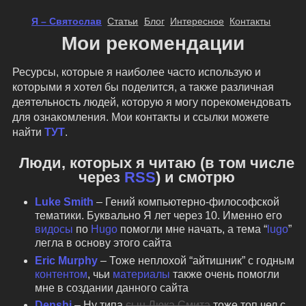
Я – Святослав
Статьи
Блог
Интересное
Контакты
Мои рекомендации
Ресурсы, которые я наиболее часто использую и
которыми я хотел бы поделится, а также различная
деятельность людей, которую я могу порекомендовать
для ознакомления. Мои контакты и ссылки можете
найти
ТУТ
.
Люди, которых я читаю (в том числе
через
RSS
) и смотрю
Luke Smith
– Гений компьютерно-философской
тематики. Буквально Я лет через 10. Именно его
видосы
по
Hugo
помогли мне начать, а тема “
lugo
”
легла в основу этого сайта
Eric Murphy
– Тоже неплохой “айтишник” с годным
контентом
, чьи
материалы
также очень помогли
мне в создании данного сайта
Denshi
– Ну типа
сын Люка Смита
тоже топ чел с