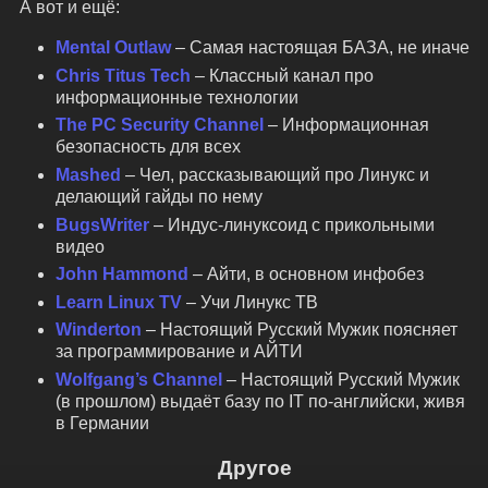
А вот и ещё:
Mental Outlaw
– Самая настоящая БАЗА, не иначе
Chris Titus Tech
– Классный канал про
информационные технологии
The PC Security Channel
– Информационная
безопасность для всех
Mashed
– Чел, рассказывающий про Линукс и
делающий гайды по нему
BugsWriter
– Индус-линуксоид с прикольными
видео
John Hammond
– Айти, в основном инфобез
Learn Linux TV
– Учи Линукс ТВ
Winderton
– Настоящий Русский Мужик поясняет
за программирование и АЙТИ
Wolfgang’s Channel
– Настоящий Русский Мужик
(в прошлом) выдаёт базу по IT по-английски, живя
в Германии
Другое