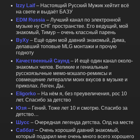
Izzy Laif
– Настоящий Русский Мужик хейтит всё
на свете и выдаёт БАЗУ
EDM Russia
– Лучший канал по электронной
музыке ну СНГ пространстве. Его ведущий, мой
знакомый, Тимур – очень классный парень
ByXy
– Ещё один мой давний знакомый, Дима,
делавший топовые MLG монтажи и прочую
годноту
Качественный Саунд
– И ещё один канал около-
знакомых челов. Великие и гениальные
русскоязычные мемо-мэшапо-ремиксы и
совмещение литералли моих вкусов в музыке и
приколах. Леген. Ды.
Eligorko
– На нём я, без преувеличения, рос 10
лет. Спасибо за детство
Юзя
– Гений. Тоже лет 10 и смотрю. Спасибо за
детство…
Шусс
– Очередная легенда детства. Олд на месте
Саббат
– Очень хороший давний знакомый,
который подарил мне очень много всего хорошего