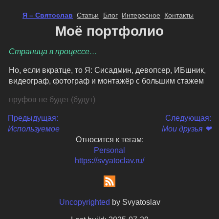
Я – Святослав
Статьи
Блог
Интересное
Контакты
Моё портфолио
Страница в процессе…
Но, если вкратце, то Я: Сисадмин, девопсер, ИБшник,
видеограф, фотограф и монтажёр с большим стажем
пруфов не будет (будут)
Предыдущая:
Следующая:
Используемое
Мои друзья ❤
Относится к тегам:
Personal
https://svyatoclav.ru/
Uncopyrighted
by Svyatoslav